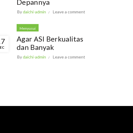
Depannya
By
daichi-admin
Leave a comment
Menyusui
Agar ASI Berkualitas
17
dan Banyak
EC
By
daichi-admin
Leave a comment