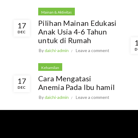
Mainan & Aktivitas
Pilihan Mainan Edukasi
17
Anak Usia 4-6 Tahun
DEC
untuk di Rumah
D
By
daichi-admin
Leave a comment
Kehamilan
Cara Mengatasi
17
Anemia Pada Ibu hamil
DEC
By
daichi-admin
Leave a comment