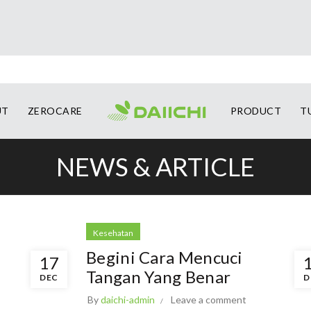
UT
ZEROCARE
PRODUCT
T
NEWS & ARTICLE
Kesehatan
Begini Cara Mencuci
17
Tangan Yang Benar
DEC
D
By
daichi-admin
Leave a comment