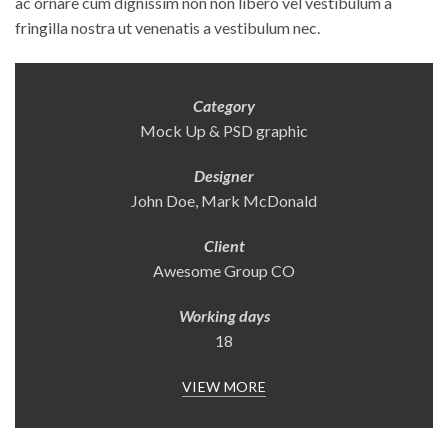
ac ornare cum dignissim non non libero vel vestibulum a
fringilla nostra ut venenatis a vestibulum nec.
Category
Mock Up & PSD graphic
Designer
John Doe, Mark McDonald
Client
Awesome Group CO
Working days
18
VIEW MORE